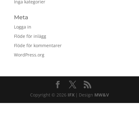
Inga kategorier
Meta
Logga in
Flöde för inlägg
Flöde för kommentarer
WordPress.org
Copyright © 2026
IFX
|
Design
MW&V