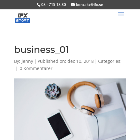
08 - 715 18 80
kontakt@ifx.se
business_01
By:
jenny
|
Published on: dec 10, 2018
|
Categories:
|
0 Kommentarer