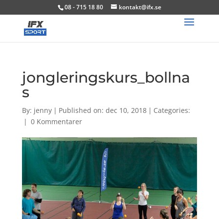
08 - 715 18 80
kontakt@ifx.se
jongleringskurs_bollna
s
By:
jenny
|
Published on: dec 10, 2018
|
Categories:
|
0 Kommentarer