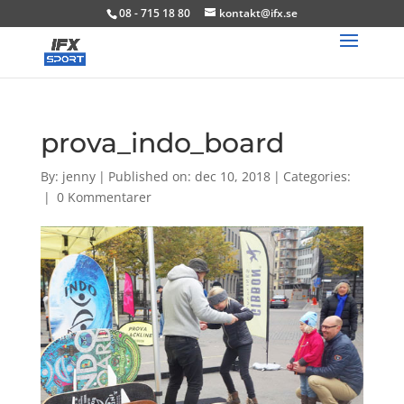
08 - 715 18 80
kontakt@ifx.se
prova_indo_board
By:
jenny
|
Published on: dec 10, 2018
|
Categories:
|
0 Kommentarer